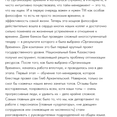
чисто интуитивно почувствовала, что тайм-менеджмент — это то,
что мы ищем. И в первую очередь важен и нужен ТМ как особая
философия: то есть не просто экономия времени, а
эффективность самой жизни. Теперь эта мощная философия
действительно вошла в сердца многих наших коллег и достаточно
сильно поменяла их жизненные устремления и отношение к
времени. Далее банком был проведен сложный многоступенчатый
тендер — в результате которого и была выбрана «Организация
Времени». Для компании это был первый крупный проект
государственного уровня. Национальный банк Казахстана
получил инструмент, позволивший решить проблему оптимизации
ресурсов. После того, как была выбрана «Организация
Времени», началась работа вплотную, и проводилась она в два
этапа. Первый этап — обучение топ-менеджеров, которое
блестяще провел сам Глеб Архангельский. Наверное, только он
смог бы «зажечь» наших вечно занятых топов. Отзывы были
восторженные, понравилось всем, хотя наши топы — очень
прогрессивные люди, и удивить их – дело крайне сложное.
Самым главным для нас было то, что мы, как департамент по
работе с персоналом (главные «узурпаторы», «не дающие»
сотрудников или снижающие их численность) стали
разговаривать с руководителями подразделений на общем языке.