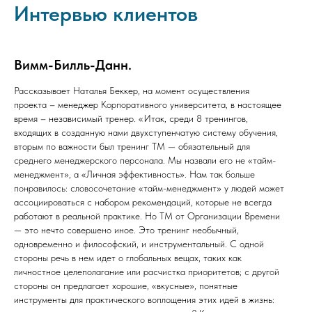
Интервью клиентов
Вимм-Билль-Данн.
Рассказывает Наталья Беккер, на момент осуществления
проекта – менеджер Корпоративного университета, в настоящее
время – независимый тренер. «Итак, среди 8 тренингов,
входящих в созданную нами двухступенчатую систему обучения,
вторым по важности был тренинг ТМ — обязательный для
среднего менеджерского персонала. Мы назвали его не «тайм-
менеджмент», а «Личная эффективность». Нам так больше
понравилось: словосочетание «тайм-менеджмент» у людей может
ассоциироваться с набором рекомендаций, которые не всегда
работают в реальной практике. Но ТМ от Организации Времени
— это нечто совершено иное. Это тренинг необычный,
одновременно и философский, и инструментальный. С одной
стороны речь в нем идет о глобальных вещах, таких как
личностное целеполагание или расчистка приоритетов; с другой
стороны он предлагает хорошие, «вкусные», понятные
инструменты для практического воплощения этих идей в жизнь: