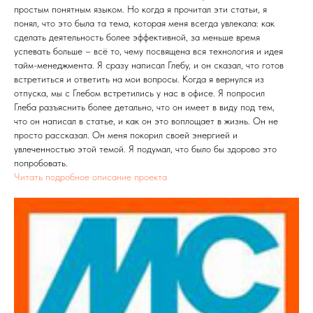
простым понятным языком. Но когда я прочитал эти статьи, я
понял, что это была та тема, которая меня всегда увлекала: как
сделать деятельность более эффективной, за меньше время
успевать больше – всё то, чему посвящена вся технология и идея
тайм-менеджмента. Я сразу написал Глебу, и он сказал, что готов
встретиться и ответить на мои вопросы. Когда я вернулся из
отпуска, мы с Глебом встретились у нас в офисе. Я попросил
Глеба разъяснить более детально, что он имеет в виду под тем,
что он написал в статье, и как он это воплощает в жизнь. Он не
просто рассказал. Он меня покорил своей энергией и
увлеченностью этой темой. Я подумал, что было бы здорово это
попробовать.
Читать подробное описание проекта