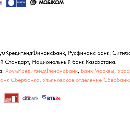
умКредитэндФинансБанк, Русфинанс Банк, Ситибан
ий Стандарт, Национальный банк Казахстана.
а:
ХоумКредитэндФинансБанк
,
Банк Москвы
,
Урса
Банк Сбербанка
,
Ульяновское отделение Сбербанк