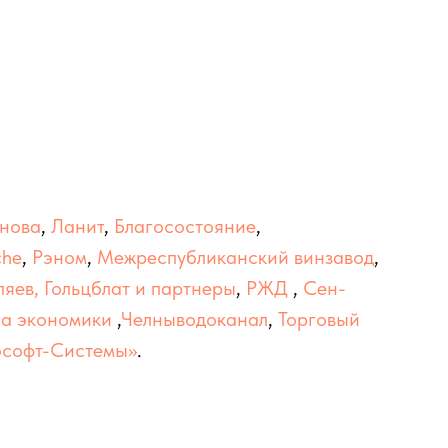
нова
,
Ланит
,
Благосостояние
,
che
,
Рэном
,
Межреспубликанский винзавод
,
яев, Гольцблат и партнеры
,
РЖД
,
Сен-
а экономики
,
Челныводоканал
,
Торговый
софт-Системы»
.