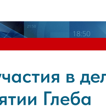
частия в де
ятии Глеба