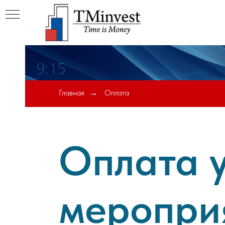
Главная
Оплата
→
ги
Оплата у
меропри
ии